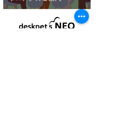
Powered by NEOREKA ASIA SDN BHD
Reg: 201901045883 (1355213-M)
About
Blog
Webinar
Terms & Conditions
Learn More
Facebook
LinkedIn
Contact Us