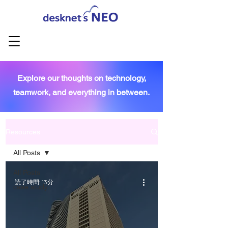
Explore our thoughts on technology,
teamwork, and everything in between.
Resources
All Posts
All Posts
読了時間: 13分
case study